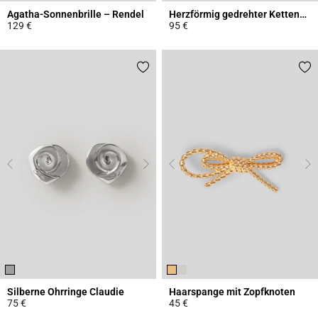
Agatha-Sonnenbrille – Rendel
Herzförmig gedrehter Kettengürtel
129 €
95 €
3,9 out of 5 Customer Rating
3,1 out of 5 Customer Rating
Silberne Ohrringe Claudie
Haarspange mit Zopfknoten
75 €
45 €
4,8 out of 5 Customer Rating
4,5 out of 5 Customer Rating