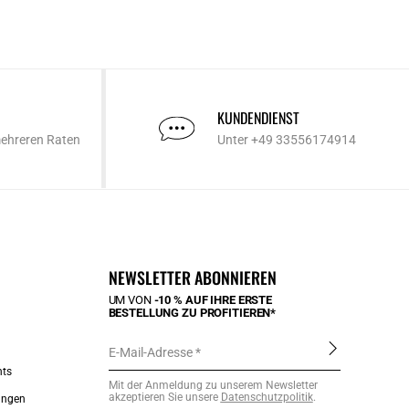
KUNDENDIENST
mehreren Raten
Unter +49 33556174914
NEWSLETTER ABONNIEREN
UM VON
-10 % AUF IHRE ERSTE
BESTELLUNG ZU PROFITIEREN*
E-Mail-Adresse
nts
Mit der Anmeldung zu unserem Newsletter
akzeptieren Sie unsere
Datenschutzpolitik
.
ungen