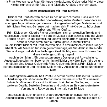
mit Print-Motiven jeder Frau. Ob
Kurze Kleider
,
Lange Kleider
oder Midi – diese
Kleider eignen sich für Alltag und feierliche Anlässe gleichermaßen.
Unsere Damenkleider mit Print-Motiven
Kleider mit Print-Motiven zählen zu den unverzichtbaren Klassikern der
Damenmode. Ob mit dezenten oder extravaganten Mustern: besonders an
sonnigen Tagen überzeugen sie uns mit angenehm luftigen Materialien und
fröhlichen Motiven. Genauso gut machen sich Print-Kleider zu hübschen
Herbst- und Winter-Outfits.
Print-Kleider von Claudie Pierlot orientieren sich an aktuellen Trends und
klassischen Designs. Kleider mit floralen Muster beispielsweise sind bei vielen
Frauen beliebt. Bei der Herstellung unserer einzigartigen Kleider legen wir
deshalb besonderen Wert auf detailgetreue Muster-Prints.
Claudie Pierlot Kleider mit Print-Motiven sind in drei unterschiedlichen Längen
erhältlich: Als Minikleid für sonnige Sommertage, als
Midi-Kleid
in Knie- oder
Waden-Länge und als knöchellanges Kleid. Richtig kombiniert können Sie
diese Kleider ganzjährig tragen!
Auch in der Schnittführung setzen unsere Designer auf Abwechslung.
Ausgestellt geschnitten betonen feminine Kleider die Hüfte. Ebenfalls bei uns
erhältlich sind Skater-Kleider mit Print, Kleider mit Schlitz, Print-Kleider mit
Rundhalsausschnitt und festliche Kleider mit V-Ausschnitt und verführerischer
Note.
Die umfangreiche Auswahl hält Print-Kleider für diverse Anlässe für Sie bereit.
Markentypisch ist dabei der
Damenmode
minimalistische Chic unserer
Entwürfe. Mit einem Klick auf Ihr Wunschkleid haben Sie Zugang zu allen
weiteren Details. Bestellen Sie online und profitieren Sie vom kostenfreien
Versand und Rückversand innerhalb von 30 Tagen!
Entdecken Sie auch unsere einzigartige Auswahl an
schwarzen Kleidern
,
Abendkleidern
,
zeremoniellen Kleidern
,
Spitzenkleidern
und
Wollkleidern für
Damen
.