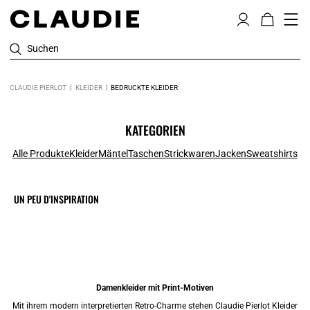
Suchen
CLAUDIE PIERLOT
KLEIDER
BEDRUCKTE KLEIDER
KATEGORIEN
Alle Produkte
Kleider
Mäntel
Taschen
Strickwaren
Jacken
Sweatshirts
UN PEU D'INSPIRATION
Damenkleider mit Print-Motiven
Mit ihrem modern interpretierten Retro-Charme stehen Claudie Pierlot
Kleider