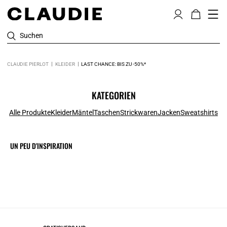
Suchen
CLAUDIE PIERLOT
KLEIDER
LAST CHANCE: BIS ZU -50%*
KATEGORIEN
Alle Produkte
Kleider
Mäntel
Taschen
Strickwaren
Jacken
Sweatshirts
UN PEU D'INSPIRATION