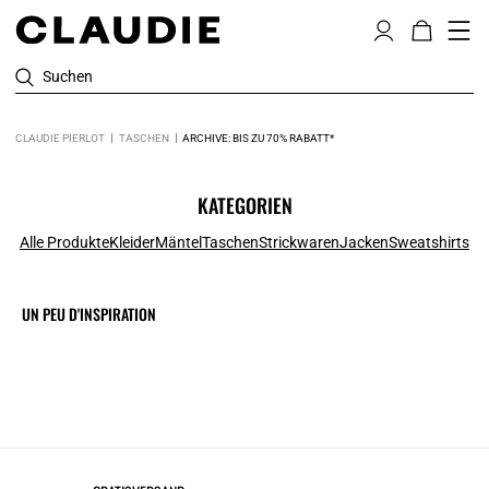
Suchen
CLAUDIE PIERLOT
TASCHEN
ARCHIVE: BIS ZU 70% RABATT*
KATEGORIEN
Alle Produkte
Kleider
Mäntel
Taschen
Strickwaren
Jacken
Sweatshirts
UN PEU D'INSPIRATION