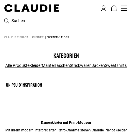
Suchen
CLAUDIE PIERLOT
KLEIDER
SKATERKLEIDER
KATEGORIEN
Alle Produkte
Kleider
Mäntel
Taschen
Strickwaren
Jacken
Sweatshirts
UN PEU D'INSPIRATION
Damenkleider mit Print-Motiven
Mit ihrem modern interpretierten Retro-Charme stehen Claudie Pierlot
Kleider