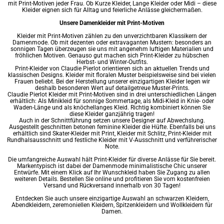
mit Print-Motiven jeder Frau. Ob
Kurze Kleider
,
Lange Kleider
oder Midi – diese
Kleider eignen sich für Alltag und feierliche Anlässe gleichermaßen.
Unsere Damenkleider mit Print-Motiven
Kleider mit Print-Motiven zählen zu den unverzichtbaren Klassikern der
Damenmode. Ob mit dezenten oder extravaganten Mustern: besonders an
sonnigen Tagen überzeugen sie uns mit angenehm luftigen Materialien und
fröhlichen Motiven. Genauso gut machen sich Print-Kleider zu hübschen
Herbst- und Winter-Outfits.
Print-Kleider von Claudie Pierlot orientieren sich an aktuellen Trends und
klassischen Designs. Kleider mit floralen Muster beispielsweise sind bei vielen
Frauen beliebt. Bei der Herstellung unserer einzigartigen Kleider legen wir
deshalb besonderen Wert auf detailgetreue Muster-Prints.
Claudie Pierlot Kleider mit Print-Motiven sind in drei unterschiedlichen Längen
erhältlich: Als Minikleid für sonnige Sommertage, als
Midi-Kleid
in Knie- oder
Waden-Länge und als knöchellanges Kleid. Richtig kombiniert können Sie
diese Kleider ganzjährig tragen!
Auch in der Schnittführung setzen unsere Designer auf Abwechslung.
Ausgestellt geschnitten betonen feminine Kleider die Hüfte. Ebenfalls bei uns
erhältlich sind Skater-Kleider mit Print, Kleider mit Schlitz, Print-Kleider mit
Rundhalsausschnitt und festliche Kleider mit V-Ausschnitt und verführerischer
Note.
Die umfangreiche Auswahl hält Print-Kleider für diverse Anlässe für Sie bereit.
Markentypisch ist dabei der
Damenmode
minimalistische Chic unserer
Entwürfe. Mit einem Klick auf Ihr Wunschkleid haben Sie Zugang zu allen
weiteren Details. Bestellen Sie online und profitieren Sie vom kostenfreien
Versand und Rückversand innerhalb von 30 Tagen!
Entdecken Sie auch unsere einzigartige Auswahl an
schwarzen Kleidern
,
Abendkleidern
,
zeremoniellen Kleidern
,
Spitzenkleidern
und
Wollkleidern für
Damen
.