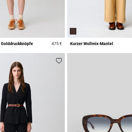
, Golddruckknöpfe
475 €
Kurzer Wollmix-Mantel
Rating
4,6 out of 5 Customer Rating