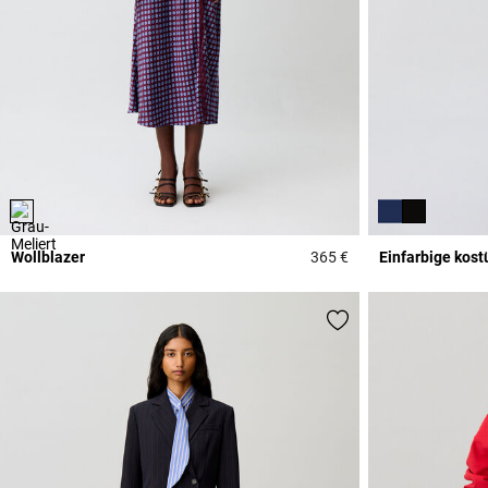
Wollblazer
365 €
Einfarbige kos
4,4 out of 5 Custome