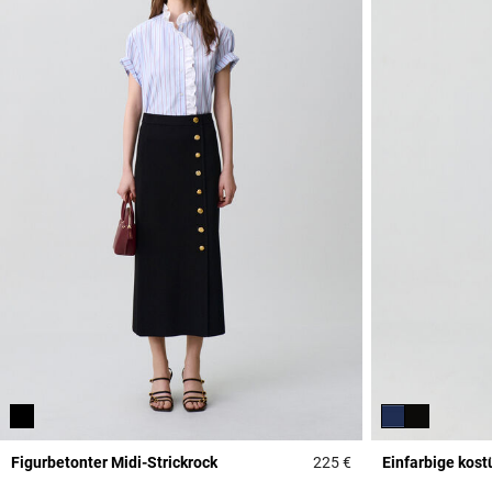
Figurbetonter Midi-Strickrock
225 €
Einfarbige kos
4,4 out of 5 Custome