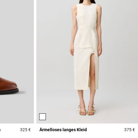
n
325 €
Ärmelloses langes Kleid
375 €
3,4 out of 5 Customer Rating
4