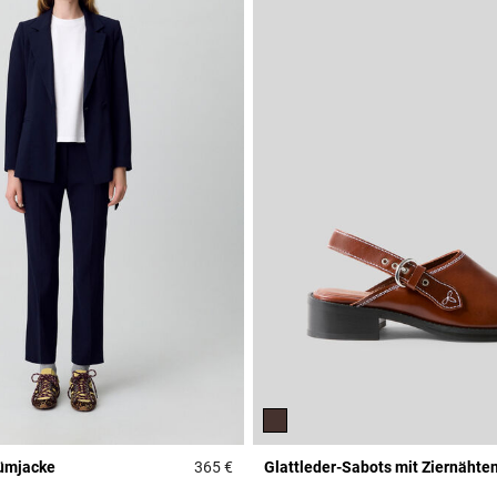
tümjacke
365 €
Glattleder-Sabots mit Ziernähte
r Rating
4 out of 5 Customer Rating