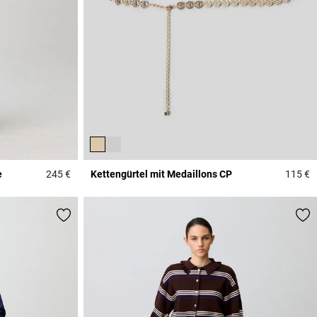
e
245 €
Kettengürtel mit Medaillons CP
115 €
4,9 out of 5 Customer Rating
4