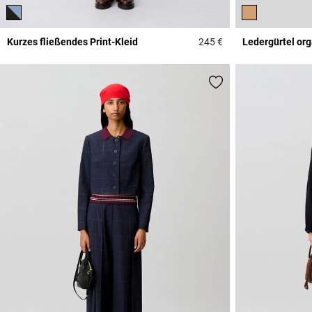
Kurzes fließendes Print-Kleid
245 €
Ledergürtel or
3,3 out of 5 Custome