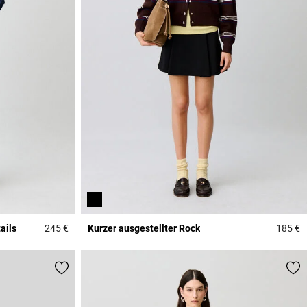
ails
245 €
Kurzer ausgestellter Rock
185 €
4,4 out of 5 Customer Rating
4