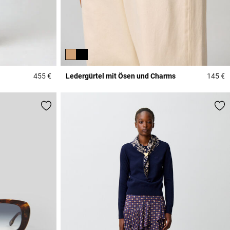
455 €
Ledergürtel mit Ösen und Charms
145 €
5 out of 5 Customer Rating
4