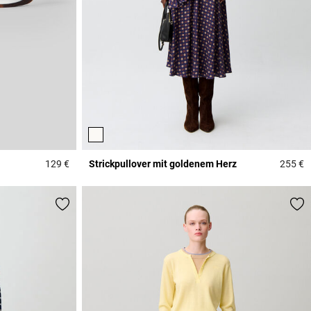
129 €
Strickpullover mit goldenem Herz
255 €
5 out of 5 Customer Rating
3