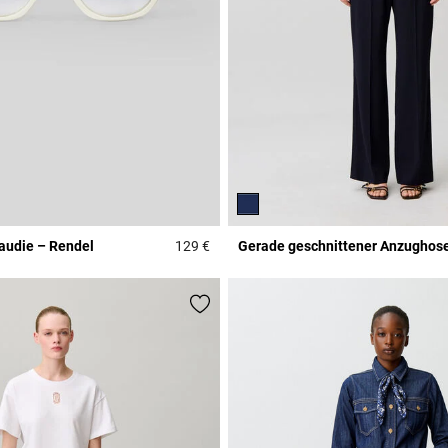
laudie – Rendel
129 €
Gerade geschnittener Anzughos
r Rating
4,7 out of 5 Customer Rating