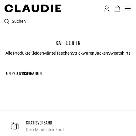
Suchen
KATEGORIEN
Alle Produkte
Kleider
Mäntel
Taschen
Strickwaren
Jacken
Sweatshirts
UN PEU D'INSPIRATION
GRATISVERSAND
Kein Mindesteinkauf