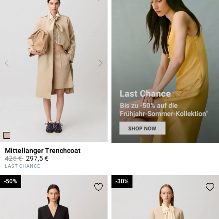
Mittellanger Trenchcoat
Price reduced from
to
425 €
297,5 €
5 out of 5 Customer Rating
LAST CHANCE
-50%
-50%
-30%
-30%