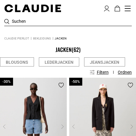
Suchen
CLAUDIE PIERLOT
BEKLEIDUNG
JACKEN
JACKEN
(62)
BLOUSONS
LEDERJACKEN
JEANSJACKEN
Filtern
Ordnen
-30%
-30%
-50%
-50%