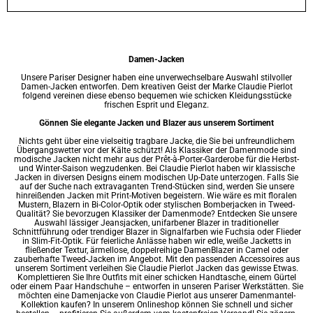
Damen-Jacken
Unsere Pariser Designer haben eine unverwechselbare Auswahl stilvoller
Damen-Jacken entworfen. Dem kreativen Geist der Marke Claudie Pierlot
folgend vereinen diese ebenso bequemen wie schicken Kleidungsstücke
frischen Esprit und Eleganz.
Gönnen Sie elegante Jacken und Blazer aus unserem Sortiment
Nichts geht über eine vielseitig tragbare Jacke, die Sie bei unfreundlichem
Übergangswetter vor der Kälte schützt! Als Klassiker der
Damenmode
sind
modische Jacken nicht mehr aus der Prêt-à-Porter-Garderobe für die Herbst-
und Winter-Saison wegzudenken. Bei Claudie Pierlot haben wir klassische
Jacken in diversen Designs einem modischen Up-Date unterzogen. Falls Sie
auf der Suche nach extravaganten Trend-Stücken sind, werden Sie unsere
hinreißenden Jacken mit Print-Motiven begeistern. Wie wäre es mit floralen
Mustern, Blazern in Bi-Color-Optik oder stylischen Bomberjacken in Tweed-
Qualität? Sie bevorzugen Klassiker der Damenmode? Entdecken Sie unsere
Auswahl lässiger
Jeansjacken
, unifarbener Blazer in traditioneller
Schnittführung oder trendiger Blazer in Signalfarben wie Fuchsia oder Flieder
in Slim-Fit-Optik. Für feierliche Anlässe haben wir edle, weiße Jacketts in
fließender Textur, ärmellose, doppelreihige
DamenBlazer
in Camel oder
zauberhafte
Tweed-Jacken
im Angebot. Mit den passenden Accessoires aus
unserem Sortiment verleihen Sie Claudie Pierlot Jacken das gewisse Etwas.
Komplettieren Sie Ihre Outfits mit einer schicken Handtasche, einem Gürtel
oder einem Paar Handschuhe – entworfen in unseren Pariser Werkstätten. Sie
möchten eine Damenjacke von Claudie Pierlot aus unserer
Damenmantel
-
Kollektion kaufen? In unserem Onlineshop können Sie schnell und sicher