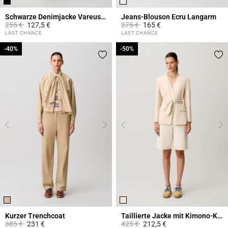
Schwarze Denimjacke Vareuse-Kragen
Jeans-Blouson Ecru Langarm
Price reduced from
to
Price reduced from
to
255 €
127,5 €
275 €
165 €
4,3 out of 5 Customer Rating
3,1 out of 5 Customer Rating
LAST CHANCE
LAST CHANCE
-40%
-40%
-50%
-50%
Kurzer Trenchcoat
Taillierte Jacke mit Kimono-Kragen
Price reduced from
to
Price reduced from
to
385 €
231 €
425 €
212,5 €