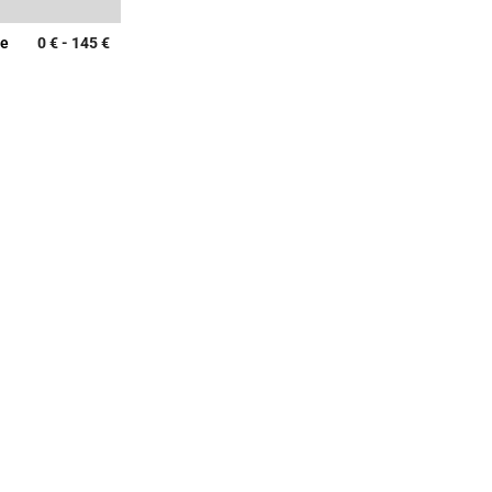
le
0 €
-
145 €
4,5 out of 5 Customer Rating