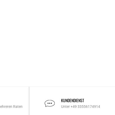
KUNDENDIENST
mehreren Raten
Unter +49 33556174914