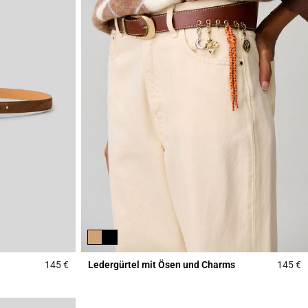
145 €
Ledergürtel mit Ösen und Charms
145 €
5 out of 5 Customer Rating
4