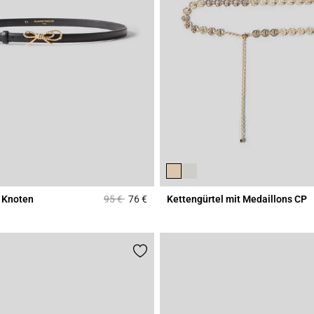
Price reduced from
to
t Knoten
95 €
76 €
Kettengürtel mit Medaillons CP
Rating
5 out of 5 Customer Rating