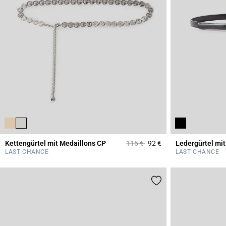
Price reduced from
to
Kettengürtel mit Medaillons CP
115 €
92 €
Ledergürtel mi
5 out of 5 Customer 
LAST CHANCE
LAST CHANCE