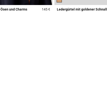
t Ösen und Charms
145 €
Ledergürtel mit goldener Schnal
r Rating
5 out of 5 Customer Rating