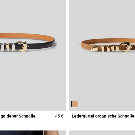
 goldener Schnalle
145 €
Ledergürtel organische Schnalle
r Rating
3,1 out of 5 Customer Rating