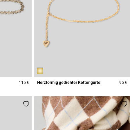
115 €
Herzförmig gedrehter Kettengürtel
95 €
4,5 out of 5 Customer Rating
3