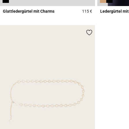
Glattledergürtel mit Charms
115 €
Ledergürtel mi
4,3 out of 5 Custome