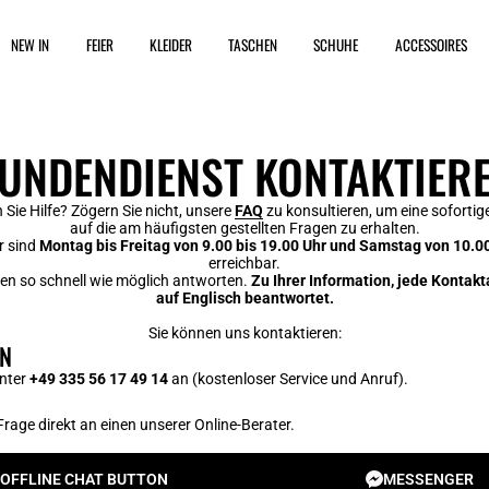
NEW IN
FEIER
KLEIDER
TASCHEN
SCHUHE
ACCESSOIRES
UNDENDIENST KONTAKTIER
Sie Hilfe? Zögern Sie nicht, unsere
FAQ
zu konsultieren, um eine soforti
auf die am häufigsten gestellten Fragen zu erhalten.
r sind
Montag bis Freitag von 9.00 bis 19.00 Uhr und Samstag von 10.00
erreichbar.
en so schnell wie möglich antworten.
Zu Ihrer Information, jede Kontak
auf Englisch beantwortet.
Sie können uns kontaktieren:
ON
unter
+49 335 56 17 49 14
an (kostenloser Service und Anruf).
 Frage direkt an einen unserer Online-Berater.
OFFLINE CHAT BUTTON
MESSENGER