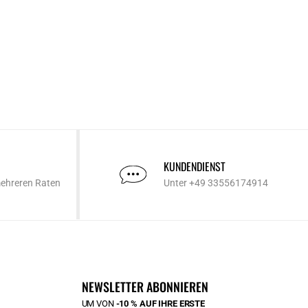
KUNDENDIENST
mehreren Raten
Unter +49 33556174914
NEWSLETTER ABONNIEREN
UM VON
-10 % AUF IHRE ERSTE