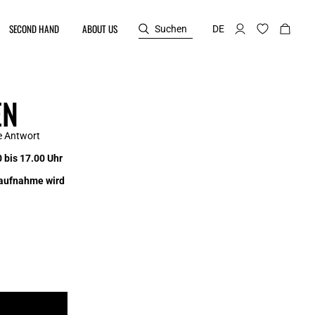
SECOND HAND
ABOUT US
Suchen
DE
EN
ge Antwort
 bis 17.00 Uhr
taufnahme wird