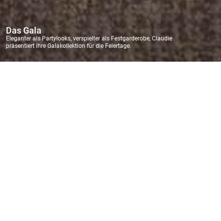
Das Gala
Eleganter als Partylooks, verspielter als Festgarderobe, Claudie
präsentiert ihre Galakollektion für die Feiertage.
PARTYWEAR
Abendgarderobe