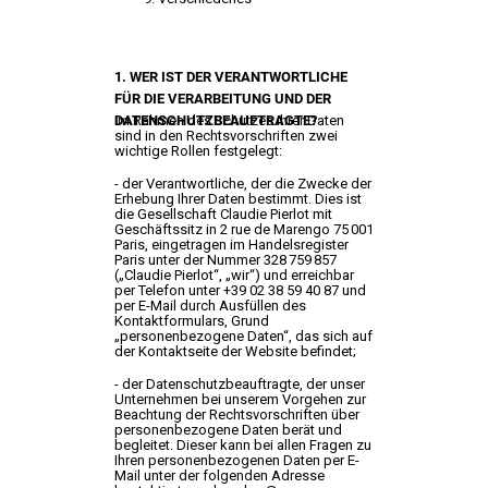
1. WER IST DER VERANTWORTLICHE
FÜR DIE VERARBEITUNG UND DER
DATENSCHUTZBEAUFTRAGTE?
Im Rahmen des Schutzes Ihrer Daten
sind in den Rechtsvorschriften zwei
wichtige Rollen festgelegt:
- der Verantwortliche, der die Zwecke der
Erhebung Ihrer Daten bestimmt. Dies ist
die Gesellschaft Claudie Pierlot mit
Geschäftssitz in 2 rue de Marengo 75 001
Paris, eingetragen im Handelsregister
Paris unter der Nummer 328 759 857
(„Claudie Pierlot“, „wir“) und erreichbar
per Telefon unter +39 02 38 59 40 87 und
per E-Mail durch Ausfüllen des
Kontaktformulars, Grund
„personenbezogene Daten“, das sich auf
der Kontaktseite der Website befindet;
- der Datenschutzbeauftragte, der unser
Unternehmen bei unserem Vorgehen zur
Beachtung der Rechtsvorschriften über
personenbezogene Daten berät und
begleitet. Dieser kann bei allen Fragen zu
Ihren personenbezogenen Daten per E-
Mail unter der folgenden Adresse