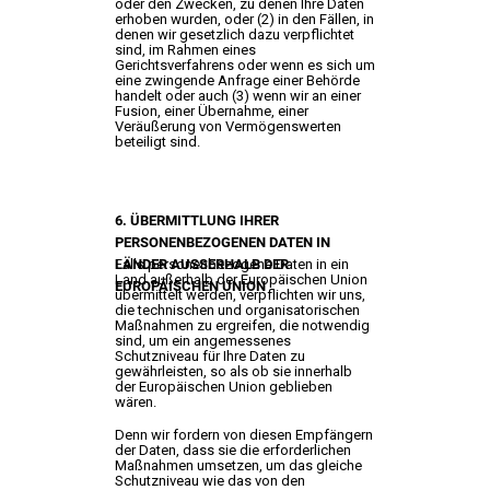
oder den Zwecken, zu denen Ihre Daten
erhoben wurden, oder (2) in den Fällen, in
denen wir gesetzlich dazu verpflichtet
sind, im Rahmen eines
Gerichtsverfahrens oder wenn es sich um
eine zwingende Anfrage einer Behörde
handelt oder auch (3) wenn wir an einer
Fusion, einer Übernahme, einer
Veräußerung von Vermögenswerten
beteiligt sind.
6. ÜBERMITTLUNG IHRER
PERSONENBEZOGENEN DATEN IN
LÄNDER AUSSERHALB DER E
Falls personenbezogene Daten in ein
Land außerhalb der Europäischen Union
UROPÄISCHEN UNION
übermittelt werden, verpflichten wir uns,
die technischen und organisatorischen
Maßnahmen zu ergreifen, die notwendig
sind, um ein angemessenes
Schutzniveau für Ihre Daten zu
gewährleisten, so als ob sie innerhalb
der Europäischen Union geblieben
wären.
Denn wir fordern von diesen Empfängern
der Daten, dass sie die erforderlichen
Maßnahmen umsetzen, um das gleiche
Schutzniveau wie das von den