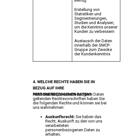
Betrug
Erstellung von
Statistiken und
Segmentierungen,
Studien und Analysen,
um die Kenntnis unserer
Kunden zu verbessern
Austausch der Daten
innerhalb der SMCP-
Gruppe zum Zwecke
der Kundenkenntnis
4. WELCHE RECHTE HABEN SIE IN
BEZUG AUF IHRE
PERSONENBEZOGENEN DATEN?
Nach den für personenbezogene Daten
geltenden Rechtsvorschriften haben Sie
die folgenden Rechte und können sie bei
uns wahrnehmen:
Auskunftsrecht:
Sie haben das
Recht, Auskunft zu den von uns
verarbeiteten
personenbezogenen Daten zu
erhalten;