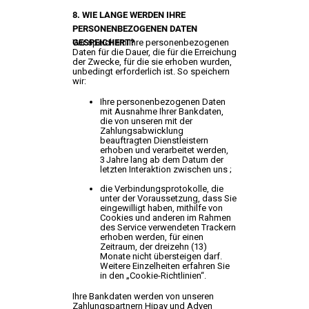
8. WIE LANGE WERDEN IHRE
PERSONENBEZOGENEN DATEN
GESPEICHERT?
Wir speichern Ihre personenbezogenen
Daten für die Dauer, die für die Erreichung
der Zwecke, für die sie erhoben wurden,
unbedingt erforderlich ist. So speichern
wir:
Ihre personenbezogenen Daten
mit Ausnahme Ihrer Bankdaten,
die von unseren mit der
Zahlungsabwicklung
beauftragten Dienstleistern
erhoben und verarbeitet werden,
3 Jahre lang ab dem Datum der
letzten Interaktion zwischen uns ;
die Verbindungsprotokolle, die
unter der Voraussetzung, dass Sie
eingewilligt haben, mithilfe von
Cookies und anderen im Rahmen
des Service verwendeten Trackern
erhoben werden, für einen
Zeitraum, der dreizehn (13)
Monate nicht übersteigen darf.
Weitere Einzelheiten erfahren Sie
in den „Cookie-Richtlinien“.
Ihre Bankdaten werden von unseren
Zahlungspartnern Hipay und Adyen