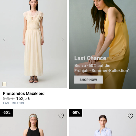
Fließendes Maxikleid
Price reduced from
to
325 €
162,5 €
3,7 out of 5 Customer Rating
LAST CHANCE
-50%
-50%
-50%
-50%