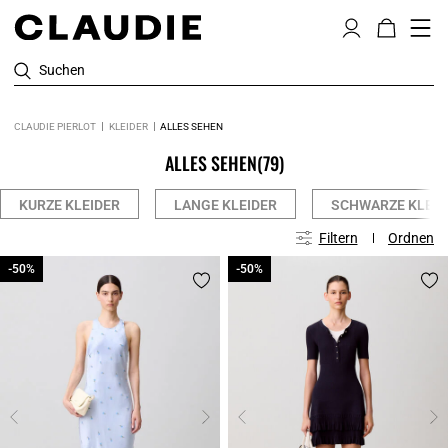
Suchen
CLAUDIE PIERLOT
KLEIDER
ALLES SEHEN
ALLES SEHEN
(79)
KURZE KLEIDER
LANGE KLEIDER
SCHWARZE KLEID
Filtern
Ordnen
-50%
-50%
-50%
-50%