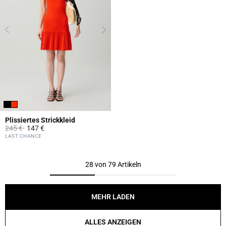
Plissiertes Strickkleid
Price reduced from
to
245 €
147 €
5 out of 5 Customer Rating
LAST CHANCE
28 von 79 Artikeln
MEHR LADEN
ALLES ANZEIGEN