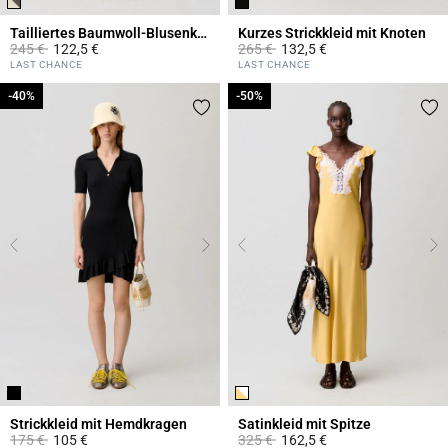
Tailliertes Baumwoll-Blusenkleid
Kurzes Strickkleid mit Knoten
Price reduced from
to
Price reduced from
to
245 €
122,5 €
265 €
132,5 €
4,3 out of 5 Customer Rating
5 out of 5 Customer Rating
LAST CHANCE
LAST CHANCE
-40%
-40%
-50%
-50%
Strickkleid mit Hemdkragen
Satinkleid mit Spitze
Price reduced from
to
Price reduced from
to
175 €
105 €
325 €
162,5 €