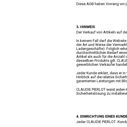
Diese AGB haben Vorrang vor
3. HINWEIS
Der Verkauf von Artikeln auf d
In keinem Fall darf die Websi
der Art und Weise der Vermark
Ladengeschäfte). Folglich erk
durchschnittlichen Bedarf ein
Artikel als auch für die Anzah
desselben Produkts gilt. CLAUD
gewerblichen Verkäufer handel
Jeder Kunde erklärt, dass er i
Hinblick auf die relative Siche
garantierten Leistungen mit Bl
CLAUDIE PIERLOT weist jeden K
Sicherheitslösung zu installie
4. EINRICHTUNG EINES KUN
Jeder CLAUDIE PIERLOT -Kunde k