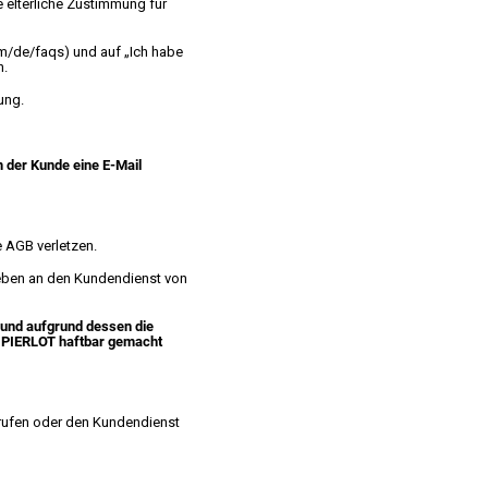
e elterliche Zustimmung für
om/de/faqs)
und auf „Ich habe
n.
ung.
m der Kunde eine E-Mail
e AGB verletzen.
rieben an den Kundendienst von
 und aufgrund dessen die
PIERLOT haftbar gemacht
frufen oder den Kundendienst