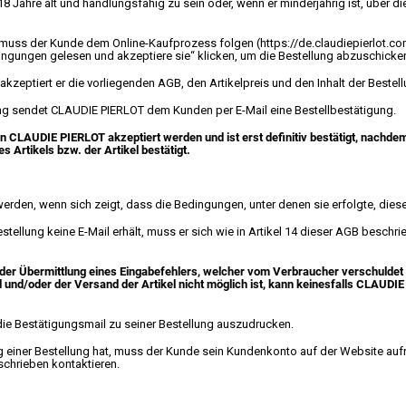
8 Jahre alt und handlungsfähig zu sein oder, wenn er minderjährig ist, über di
, muss der Kunde dem Online-Kaufprozess folgen (
https://de.claudiepierlot.c
ngungen gelesen und akzeptiere sie“ klicken, um die Bestellung abzuschicke
akzeptiert er die vorliegenden AGB, den Artikelpreis und den Inhalt der Bestell
g sendet CLAUDIE PIERLOT dem Kunden per E-Mail eine Bestellbestätigung.
on
CLAUDIE
PIERLOT
akzeptiert werden und ist erst definitiv bestätigt, nachde
s Artikels bzw. der Artikel bestätigt.
werden, wenn sich zeigt, dass die Bedingungen, unter denen sie erfolgte, dies
tellung keine E-Mail erhält, muss er sich wie in Artikel 14 dieser AGB besch
oder Übermittlung eines Eingabefehlers, welcher vom Verbraucher verschuldet
l und/oder der Versand der Artikel nicht möglich ist, kann keinesfalls CLAUDIE
e Bestätigungsmail zu seiner Bestellung auszudrucken.
 einer Bestellung hat, muss der Kunde sein Kundenkonto auf der Website au
schrieben kontaktieren.