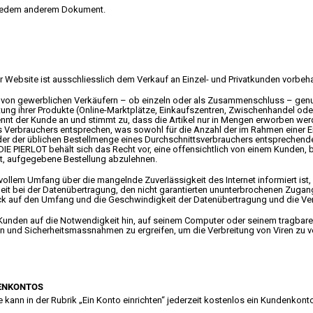
 jedem anderem Dokument.
er Website ist ausschliesslich dem Verkauf an Einzel- und Privatkunden vorbeha
te von gewerblichen Verkäufern – ob einzeln oder als Zusammenschluss – gen
tung ihrer Produkte (Online-Marktplätze, Einkaufszentren, Zwischenhandel od
ennt der Kunde an und stimmt zu, dass die Artikel nur in Mengen erworben we
es Verbrauchers entsprechen, was sowohl für die Anzahl der im Rahmen einer 
l der der üblichen Bestellmenge eines Durchschnittsverbrauchers entsprechend
IE PIERLOT behält sich das Recht vor, eine offensichtlich von einem Kunden, 
t, aufgegebene Bestellung abzulehnen.
n vollem Umfang über die mangelnde Zuverlässigkeit des Internet informiert is
rheit bei der Datenübertragung, den nicht garantierten ununterbrochenen Zugang
ick auf den Umfang und die Geschwindigkeit der Datenübertragung und die Ver
unden auf die Notwendigkeit hin, auf seinem Computer oder seinem tragbare
ren und Sicherheitsmassnahmen zu ergreifen, um die Verbreitung von Viren zu v
DENKONTOS
ann in der Rubrik „Ein Konto einrichten“ jederzeit kostenlos ein Kundenkonto