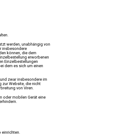
lten.
utzt werden, unabhängig von
er insbesondere
rden können, die dem
Einzelbestellung erworbenen
en Einzelbestellungen
bei dem es sich um einen
t, und zwar insbesondere im
 zur Website, die nicht
breitung von Viren.
n oder mobilen Gerät eine
erhindern.
 einrichten.