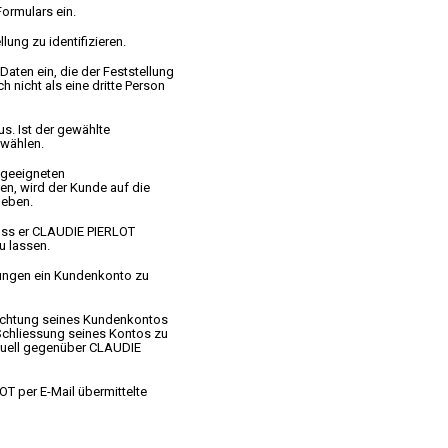
Formulars ein.
lung zu identifizieren.
aten ein, die der Feststellung
 nicht als eine dritte Person
s. Ist der gewählte
 wählen.
 geeigneten
n, wird der Kunde auf die
geben.
uss er CLAUDIE PIERLOT
u lassen.
lungen ein Kundenkonto zu
richtung seines Kundenkontos
Schliessung seines Kontos zu
ntuell gegenüber CLAUDIE
T per E-Mail übermittelte