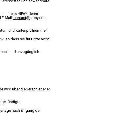
e Lieferkosten und anwendbare
rm namens HIPAY, deren
 E-Mail:
contact@
hipay.com
datum und Kartenprüfnummer.
, so dass sie für Dritte nicht
üsselt und unzugänglich.
nde wird über die verschiedenen
angekündigt.
ndertage nach Eingang der