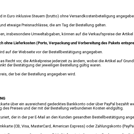
nd in Euro inklusive Steuern (brutto) ohne Versandkostenbeteiligung angegebe
und etwaige Preisnachlässe, die am Tag der Bestellung gelten.
en, insbesondere Umweltabgaben, können auf die Verkaufspreise der Artike
ch ohne Lieferkosten (Porto, Verpackung und Vorbereitung des Pakets entspre
rd auf der Webseite vor der Bestellbestätigung angegeben.
 Recht vor, die Artikelpreise jederzeit zu ändern, wobei die Artikel auf Grun
nkt der Bestätigung der jeweiligen Bestellung gültig waren.
lpreis, der bei der Bestellung angegeben wird.
UNG
karte über ein ausreichend gedecktes Bankkonto oder über PayPal bezahlt wer
g des Preises und der mit der Bestellung verbundenen Kosten endgültig.
uriert, der in der per E-Mail an den Kunden gesandten Bestellbestätigung ange
Bankkarte (CB, Visa, MasterCard, American Express) oder Zahlungskonto (PayPa