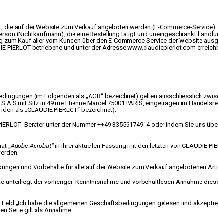
 Art, die auf der Website zum Verkauf angeboten werden (E-Commerce-Service)
Person (Nichtkaufmann), die eine Bestellung tätigt und uneingeschränkt handlun
ng zum Kauf aller vom Kunden über den E-Commerce-Service der Website ausge
IE PIERLOT betriebene und unter der Adresse
www.claudiepierlot.com
erreich
edingungen (im Folgenden als „AGB“ bezeichnet) gelten ausschliesslich zwi
.A.S mit Sitz in 49 rue Etienne Marcel 75001 PARIS, eingetragen im Handelsreg
nden als „CLAUDIE PIERLOT“ bezeichnet).
PIERLOT -Berater unter der Nummer ++49 33556174914 oder indem Sie uns übe
at „
Adobe Acrobat“
in ihrer aktuellen Fassung mit den letzten von CLAUDIE
erden.
ungen und Vorbehalte für alle auf der Website zum Verkauf angebotenen Arti
te unterliegt der vorherigen Kenntnisnahme und vorbehaltlosen Annahme die
 Feld „Ich habe die allgemeinen Geschäftsbedingungen gelesen und akzeptiere
n Seite gilt als Annahme.