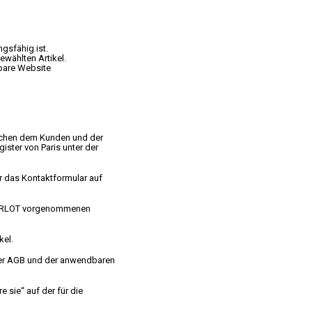
gsfähig ist.
wählten Artikel.
bare Website
schen dem Kunden und der
ister von Paris unter der
r das Kontaktformular auf
 PIERLOT vorgenommenen
kel.
ser AGB und der anwendbaren
 sie“ auf der für die