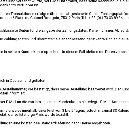
estellung versandt wurde, per E-Mail informiert, dass seine Rechnung, die di
ndenkonto verfügbar ist.
ührten Transaktionen erfolgen über eine abgesicherte Online-Zahlungsplattfo
dresse 6 Place du Colonel Bourgoin, 75012 Paris, Tel.: + 33 (0)1 73 03 89 34 und
schlüsselte Seiten für die Eingabe der Zahlungsdaten: Kartennummer, Ablauf
ie Zahlungsdaten und übermittelt sie anschliessend ganz vertraulich an die Bank
n in seinem Kundenkonto speichern. In diesem Fall bleiben die Daten verschl
ich in Deutschland geliefert.
e Bestellnummer, die bestätigt, dass seine Bestellung bearbeitet wird. Der Ku
-Mail informiert.
er E-Mail an die von ihm in seinem Kundenkonto hinterlegte E-Mail-Adresse 
normalerweise innerhalb einer Frist von 3 bis 5 Tagen, jedoch maximal 30 Kale
etzt, der vollständige Preis wurde bezahlt.
ellungen eine kostenlose Standardlieferung nach Hause angeboten.