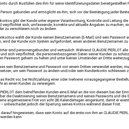
nto durch Ausfüllen des ihm für seine Identifizierungsdaten bereitgestellten 
e Person gebunden und ermöglicht es ihm, sich vor der Bestätigung jeder Bestel
kontos gibt der Kunde unter eigener Verantwortung, Kontrolle und Leitung die D
d verpflichtet sich, umfassende, korrekte und aktuelle Angaben zu machen, sich
er zu verschleiern noch zu ändern.
enkontos wählt der Kunde seinen Benutzernamen (E-Mail) und sein Passwort au
, wird der Kunde vom System aufgefordert, einen anderen Benutzernamen zu
rter sind personengebunden und vertraulich. Während CLAUDIE PIERLOT alle
und sich verpflichtet, die personenbezogenen Daten seiner Kunden zu schütze
in Passwort geheim zu halten und unter keinen Umständen an Dritte weiterzu
dass sein Benutzername und Passwort von einem Dritten verwendet werden, m
setzen, um sein Passwort zu ändern und/oder sein Kundenkonto schliessen z
as Recht vor, bei Nichtzahlung einer oder mehrerer vorausgegangener Bestel
fe an einen Kunden zu verweigern.
 PIERLOT dem betreffenden Kunden eine E-Mail an die von diesem bei der Ein
er die Deaktivierung seines Benutzernamens und seines Passworts und die 
eine angemessene Frist von acht (8) Kalendertagen eingeräumt, damit er eve
– unbeschadet jedoch der Sperrung seines Kontos während dieser Frist.
darauf hingewiesen, dass sein Konto auf die erste von ihm an CLAUDIE PIERLO
 werden kann.