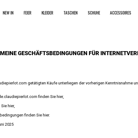
NEW IN
FEIER
KLEIDER
TASCHEN
SCHUHE
ACCESSOIRES
EMEINE GESCHÄFTSBEDINGUNGEN FÜR INTERNETVER
diepierlot.com
getätigten Käufe unterliegen der vorherigen Kenntnisnahme 
de.claudiepierlot.com
finden Sie
hier
.
n Sie
hier
.
sbedingungen finden Sie
hier
.
uni 2025