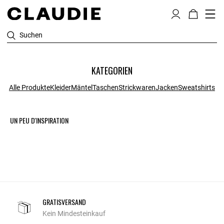
Suchen
KATEGORIEN
Alle Produkte
Kleider
Mäntel
Taschen
Strickwaren
Jacken
Sweatshirts
UN PEU D'INSPIRATION
GRATISVERSAND
Kein Mindesteinkauf