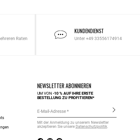
KUNDENDIENST
mehreren Raten
Unter +49 33556174914
NEWSLETTER ABONNIEREN
UM VON
-10 % AUF IHRE ERSTE
BESTELLUNG ZU PROFITIEREN*
E-Mail-Adresse
nts
Mit der Anmeldung zu unserem Newsletter
akzeptieren Sie unsere
Datenschutzpolitik
.
ungen