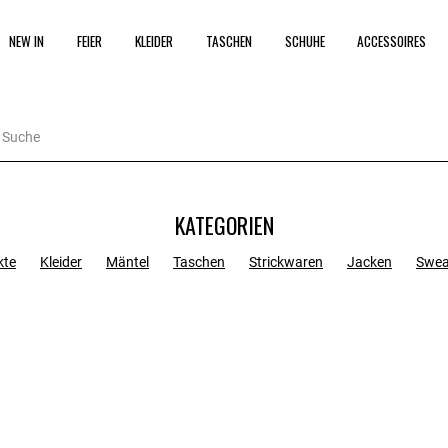
NEW IN
FEIER
KLEIDER
TASCHEN
SCHUHE
ACCESSOIRES
KATEGORIEN
kte
Kleider
Mäntel
Taschen
Strickwaren
Jacken
Swea