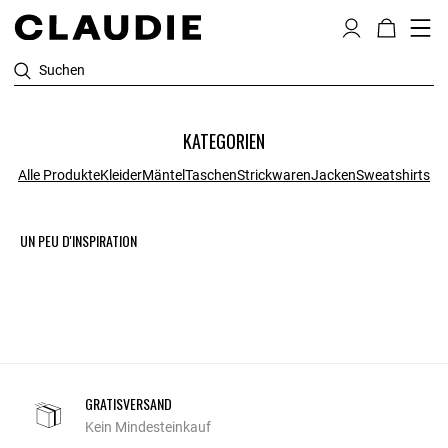
Suchen
KATEGORIEN
Alle Produkte
Kleider
Mäntel
Taschen
Strickwaren
Jacken
Sweatshirts
UN PEU D'INSPIRATION
GRATISVERSAND
Kein Mindesteinkauf