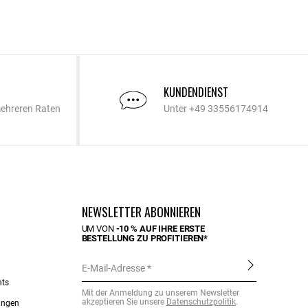
KUNDENDIENST
mehreren Raten
Unter +49 33556174914
NEWSLETTER ABONNIEREN
UM VON
-10 % AUF IHRE ERSTE
BESTELLUNG ZU PROFITIEREN*
E-Mail-Adresse
nts
Mit der Anmeldung zu unserem Newsletter
akzeptieren Sie unsere
Datenschutzpolitik
.
ungen