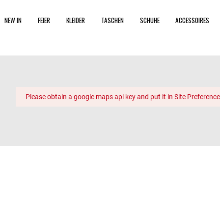
NEW IN
FEIER
KLEIDER
TASCHEN
SCHUHE
ACCESSOIRES
Please obtain a google maps api key and put it in Site Preference