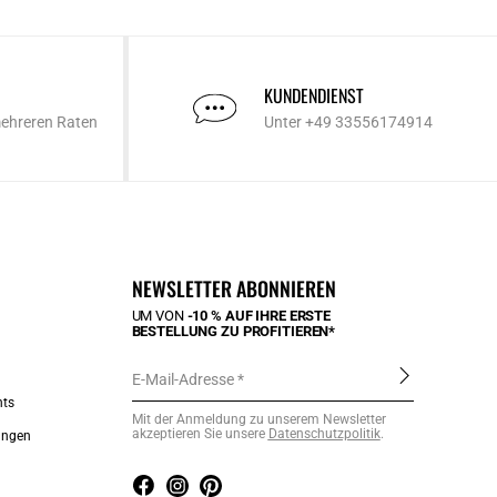
KUNDENDIENST
mehreren Raten
Unter +49 33556174914
NEWSLETTER ABONNIEREN
UM VON
-10 % AUF IHRE ERSTE
BESTELLUNG ZU PROFITIEREN*
E-Mail-Adresse
nts
Mit der Anmeldung zu unserem Newsletter
akzeptieren Sie unsere
Datenschutzpolitik
.
ungen