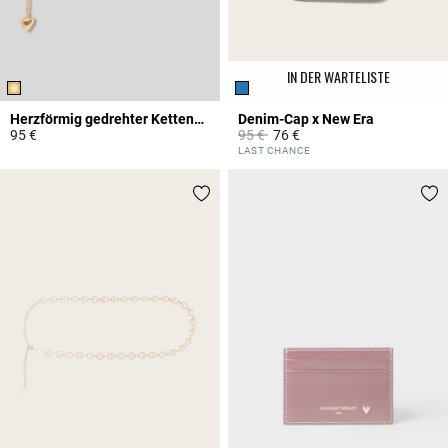
IN DER WARTELISTE
Herzförmig gedrehter Kettengürtel
Denim-Cap x New Era
Price reduced from
to
95 €
95 €
76 €
3,1 out of 5 Customer Rating
5 out of 5 Customer Rating
LAST CHANCE