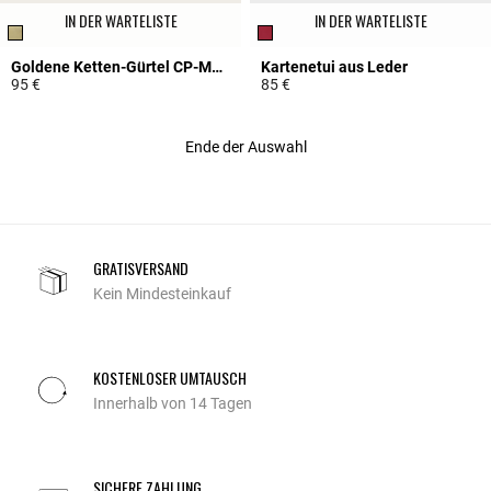
IN DER WARTELISTE
IN DER WARTELISTE
Goldene Ketten-Gürtel CP-Monogramm
Kartenetui aus Leder
95 €
85 €
5 out of 5 Customer Rating
3,5 out of 5 Customer Rating
Ende der Auswahl
GRATISVERSAND
Kein Mindesteinkauf
KOSTENLOSER UMTAUSCH
Innerhalb von 14 Tagen
SICHERE ZAHLUNG