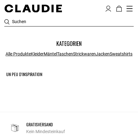
Suchen
KATEGORIEN
Alle Produkte
Kleider
Mäntel
Taschen
Strickwaren
Jacken
Sweatshirts
UN PEU D'INSPIRATION
GRATISVERSAND
Kein Mindesteinkauf