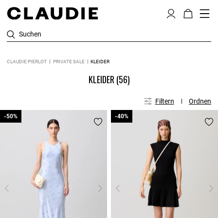
Suchen
CLAUDIE PIERLOT
PRIVATE SALE
KLEIDER
KLEIDER
(56)
Filtern
Ordnen
-50%
-50%
-40%
-40%