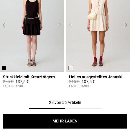
Strickkleid mit Kreuzträgern
Helles ausgestelltes Jeanskleid
Price reduced from
to
Price reduced from
to
275 €
137,5 €
215 €
107,5 €
3,9 out of 5 Customer Rating
4,6 out of 5 Customer Rating
LAST CHANCE
LAST CHANCE
28 von 56 Artikeln
MEHR LADEN