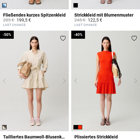
Fließendes kurzes Spitzenkleid
Strickkleid mit Blumenmuster
Price reduced from
to
Price reduced from
to
285 €
199,5 €
245 €
122,5 €
5 out of 5 Customer Rating
4,4 out of 5 Customer Rating
LAST CHANCE
LAST CHANCE
-50%
-50%
-40%
-40%
Tailliertes Baumwoll-Blusenkleid
Plissiertes Strickkleid