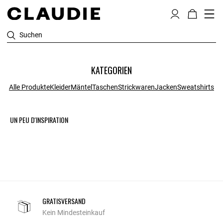
Suchen
KATEGORIEN
Alle Produkte
Kleider
Mäntel
Taschen
Strickwaren
Jacken
Sweatshirts
UN PEU D'INSPIRATION
GRATISVERSAND
Kein Mindesteinkauf