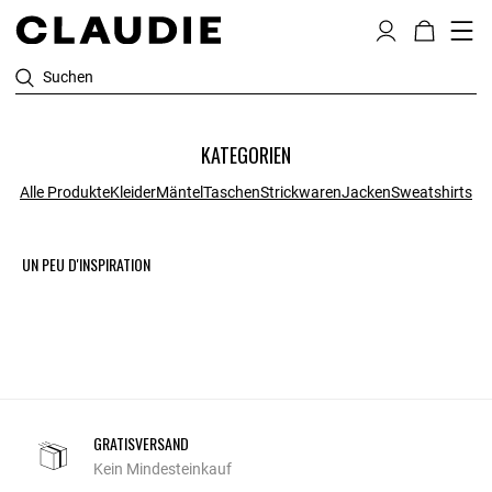
Suchen
KATEGORIEN
Alle Produkte
Kleider
Mäntel
Taschen
Strickwaren
Jacken
Sweatshirts
UN PEU D'INSPIRATION
GRATISVERSAND
Kein Mindesteinkauf