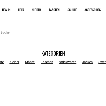
NEW IN
FEIER
KLEIDER
TASCHEN
SCHUHE
ACCESSOIRES
KATEGORIEN
kte
Kleider
Mäntel
Taschen
Strickwaren
Jacken
Swea