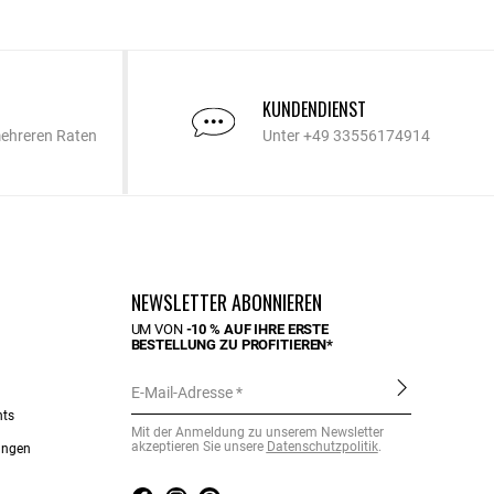
KUNDENDIENST
mehreren Raten
Unter +49 33556174914
NEWSLETTER ABONNIEREN
UM VON
-10 % AUF IHRE ERSTE
BESTELLUNG ZU PROFITIEREN*
E-Mail-Adresse
nts
Mit der Anmeldung zu unserem Newsletter
akzeptieren Sie unsere
Datenschutzpolitik
.
ungen