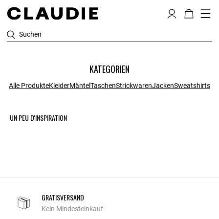
Suchen
KATEGORIEN
Alle Produkte
Kleider
Mäntel
Taschen
Strickwaren
Jacken
Sweatshirts
UN PEU D'INSPIRATION
GRATISVERSAND
Kein Mindesteinkauf