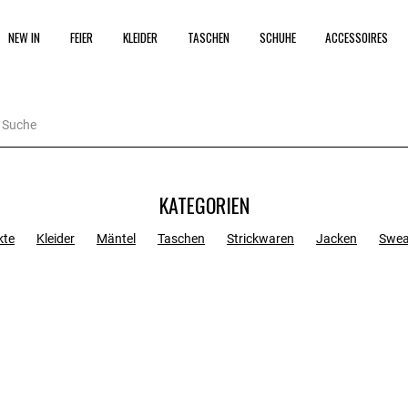
NEW IN
FEIER
KLEIDER
TASCHEN
SCHUHE
ACCESSOIRES
KATEGORIEN
kte
Kleider
Mäntel
Taschen
Strickwaren
Jacken
Swea