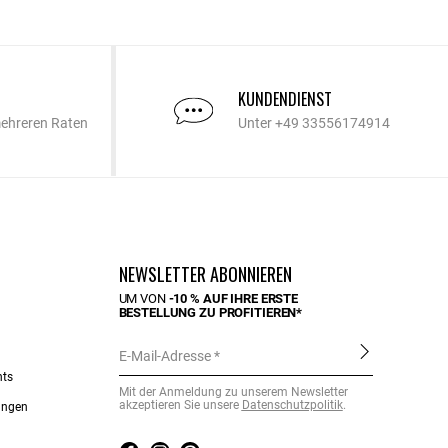
KUNDENDIENST
mehreren Raten
Unter +49 33556174914
NEWSLETTER ABONNIEREN
UM VON
-10 % AUF IHRE ERSTE
BESTELLUNG ZU PROFITIEREN*
E-Mail-Adresse
nts
Mit der Anmeldung zu unserem Newsletter
akzeptieren Sie unsere
Datenschutzpolitik
.
ungen