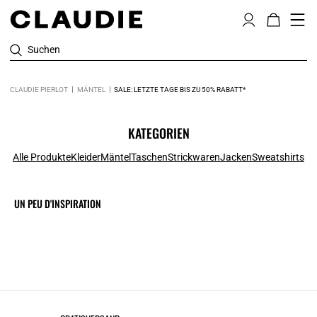
Suchen
CLAUDIE PIERLOT
MÄNTEL
SALE: LETZTE TAGE BIS ZU 50% RABATT*
KATEGORIEN
Alle Produkte
Kleider
Mäntel
Taschen
Strickwaren
Jacken
Sweatshirts
UN PEU D'INSPIRATION