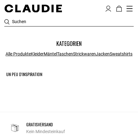
Suchen
KATEGORIEN
Alle Produkte
Kleider
Mäntel
Taschen
Strickwaren
Jacken
Sweatshirts
UN PEU D'INSPIRATION
GRATISVERSAND
Kein Mindesteinkauf