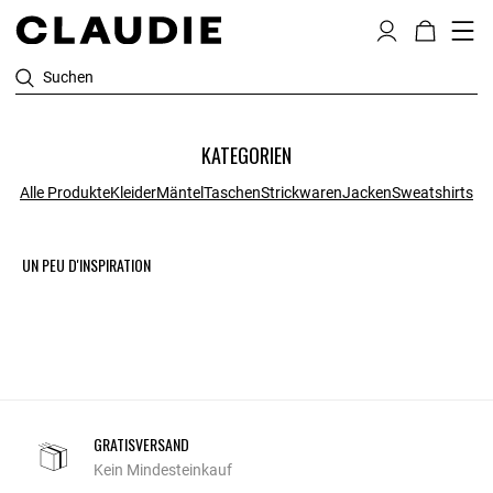
Suchen
KATEGORIEN
Alle Produkte
Kleider
Mäntel
Taschen
Strickwaren
Jacken
Sweatshirts
UN PEU D'INSPIRATION
GRATISVERSAND
Kein Mindesteinkauf