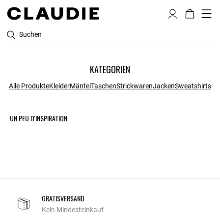
Suchen
KATEGORIEN
Alle Produkte
Kleider
Mäntel
Taschen
Strickwaren
Jacken
Sweatshirts
UN PEU D'INSPIRATION
GRATISVERSAND
Kein Mindesteinkauf