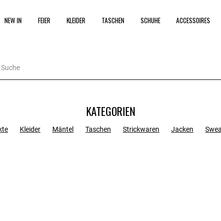
NEW IN
FEIER
KLEIDER
TASCHEN
SCHUHE
ACCESSOIRES
KATEGORIEN
kte
Kleider
Mäntel
Taschen
Strickwaren
Jacken
Swea