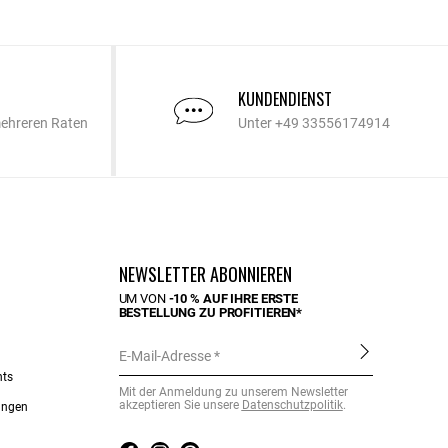
KUNDENDIENST
mehreren Raten
Unter +49 33556174914
NEWSLETTER ABONNIEREN
UM VON
-10 % AUF IHRE ERSTE
BESTELLUNG ZU PROFITIEREN*
E-Mail-Adresse
nts
Mit der Anmeldung zu unserem Newsletter
akzeptieren Sie unsere
Datenschutzpolitik
.
ungen