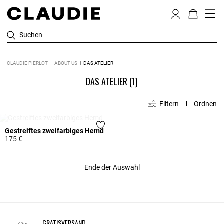
Suchen
CLAUDIE PIERLOT
ABOUT US
DAS ATELIER
DAS ATELIER
(1)
Filtern
Ordnen
IN DER WARTELISTE
Gestreiftes zweifarbiges Hemd
175 €
3,3 out of 5 Customer Rating
Ende der Auswahl
GRATISVERSAND