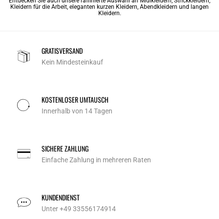
Entdecken Sie auch unsere raffinierte Auswahl an
Midikleidern
,
Strickkleidern
,
Kleidern für die Arbeit
,
eleganten kurzen Kleidern
,
Abendkleidern
und
langen
Kleidern
.
GRATISVERSAND
Kein Mindesteinkauf
KOSTENLOSER UMTAUSCH
Innerhalb von 14 Tagen
SICHERE ZAHLUNG
Einfache Zahlung in mehreren Raten
KUNDENDIENST
Unter +49 33556174914