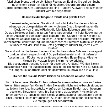
feierlichen Events und persönlichen Festtagen. Egal, ob Sie auf der Suche
nach einem eleganten Kleid für Hochzeit, Geburtstag oder einem
Cocktailempfang zum Jahreswechsel sind – unsere Auswahl detailverliebter
Kleider
wird Sie begeistern!
Unsere Kleider für große Events und private Feste
Damen-Kleider, in denen Sie stilvoll und schick die Freude an schöner
Abendgarderobe genießen können – diesem Credo folgend haben die
Designer von Claudie Pierlot die feierliche Robe neu erfunden.
Ob aus Seide oder Satin, in zarten Pastellfarben oder mit freier Rückenpartie,
tiefem Ausschnitt oder schmalen Trägern – mit Claudie Pierlot Kleidern für
besondere Anlässe sind Sie zu jeder Gelegenheit perfekt gekleidet. Mit ihrer
vorteilhaften Schnittführung und handverlesenen Premium-Materialien lassen
Sie unsere mit viel Liebe zum Detail gefertigten Kleider zu jedem Event
strahlen.
Sie sind auf der Suche nach einem Kleid für besondere Anlässe, das elegant
und puristisch zugleich wirkt? Ob paillettenbesetzt und mit tiefem V-
Ausschnitt am Rücken oder als überraschendes Blazer-Dress: Mit einem
kleinen Schwarzen liegen Sie immer goldrichtig.
Die bevorzugen trendige Kleider für besondere Anlässe? Wählen Sie ein
rückenfreies Kleid mit ausgestelltem Rock in Rot, ein
kurzes Kleid
für Cocktail
mit langen Ballonärmeln oder ein gestreiftes Baumwollkleid in A-Linie.
Kaufen Sie Claudie Pierlot Kleider für besondere Anlässe online
Sämtliche unserer Kleider für besondere Anlässe wurden in unseren Pariser
Werkstätten entworfen. Online finden Sie ausführliche Artikelbeschreibungen
zu jedem Ihrer Lieblingsstücke – außerdem können Sie dort auch bequem
bestellen. Sie zögern noch, Ihre Bestellung aufzugeben? Keine Sorge!
Innerhalb von 30 Tagen können Sie die Ware kostenfrei retournieren oder in
einer unserer Filialen umtauschen. Auch die Lieferung ist für Sie kostenlos.
Viel Vergnügen bei der Auswahl!