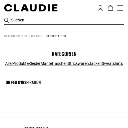
Suchen
CLAUDIE PIERLOT
KLEIDER
GÄSTEKLEIDER
KATEGORIEN
Alle Produkte
Kleider
Mäntel
Taschen
Strickwaren
Jacken
Sweatshirts
UN PEU D'INSPIRATION