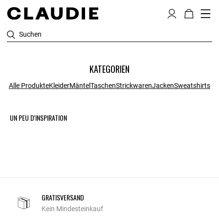
Suchen
KATEGORIEN
Alle Produkte
Kleider
Mäntel
Taschen
Strickwaren
Jacken
Sweatshirts
UN PEU D'INSPIRATION
GRATISVERSAND
Kein Mindesteinkauf