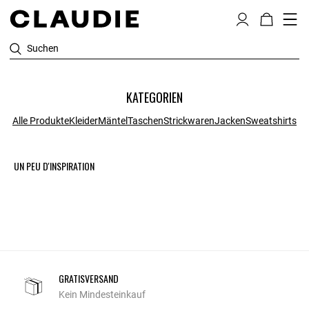
Suchen
KATEGORIEN
Alle Produkte
Kleider
Mäntel
Taschen
Strickwaren
Jacken
Sweatshirts
UN PEU D'INSPIRATION
GRATISVERSAND
Kein Mindesteinkauf