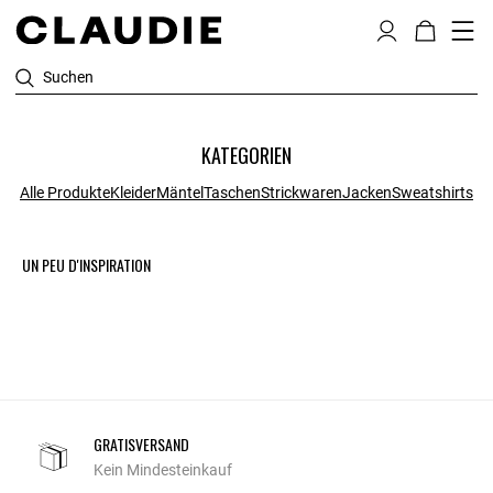
Suchen
KATEGORIEN
Alle Produkte
Kleider
Mäntel
Taschen
Strickwaren
Jacken
Sweatshirts
UN PEU D'INSPIRATION
GRATISVERSAND
Kein Mindesteinkauf