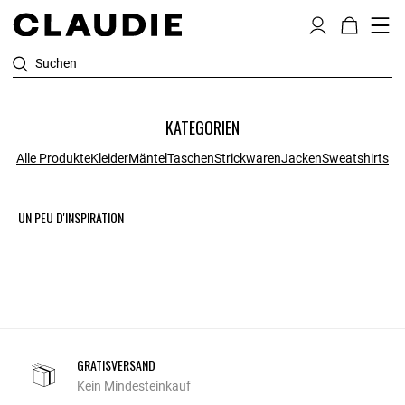
Suchen
KATEGORIEN
Alle Produkte
Kleider
Mäntel
Taschen
Strickwaren
Jacken
Sweatshirts
UN PEU D'INSPIRATION
GRATISVERSAND
Kein Mindesteinkauf