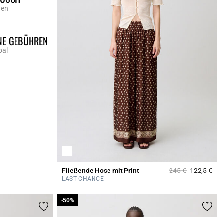
gen
NE GEBÜHREN
pal
Price reduced f
to
Fließende Hose mit Print
245 €
122,5 €
4
LAST CHANCE
-50%
-50%