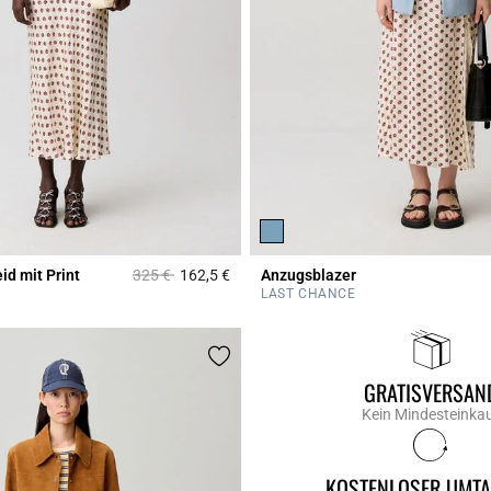
Price reduced from
to
id mit Print
325 €
162,5 €
Anzugsblazer
Rating
4,2 out of 5 Customer Rating
LAST CHANCE
GRATISVERSAN
Kein Mindesteinka
KOSTENLOSER UMT