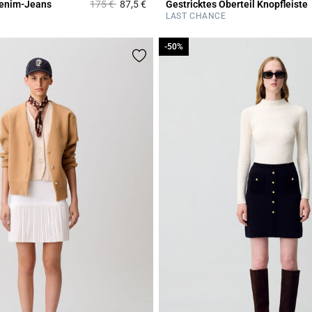
Price reduced from
to
enim-Jeans
175 €
87,5 €
Gestricktes Oberteil Knopfleiste
Rating
5 out of 5 Customer Rating
LAST CHANCE
-50%
-50%