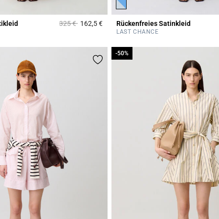
Price reduced from
to
ikleid
325 €
162,5 €
Rückenfreies Satinkleid
Rating
3,7 out of 5 Customer Rating
LAST CHANCE
-50%
-50%