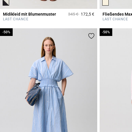
Price reduced from
to
Midikleid mit Blumenmuster
345 €
172,5 €
Fließendes Max
5 out of 5 Customer 
LAST CHANCE
LAST CHANCE
-50%
-50%
-50%
-50%