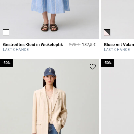
Price reduced from
to
Gestreiftes Kleid in Wickeloptik
275 €
137,5 €
Bluse mit Vola
4,2 out of 5 Custome
LAST CHANCE
LAST CHANCE
-50%
-50%
-50%
-50%