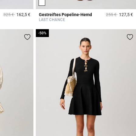
Price reduced from
to
Price reduced f
to
325 €
162,5 €
Gestreiftes Popeline-Hemd
255 €
127,5 €
5 out of 5 Customer Rating
5
LAST CHANCE
-50%
-50%