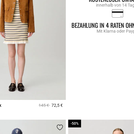
innerhalb von 14 Ta
BEZAHLUNG IN 4 RATEN OH
Mit Klarna oder Pay
Price reduced from
to
k
145 €
72,5 €
Rating
3,9 out of 5 Customer Rating
-50%
-50%