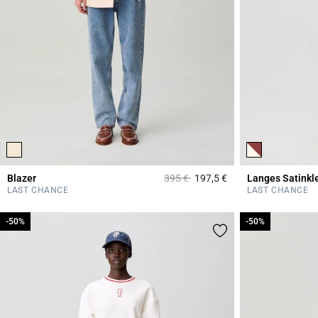
Price reduced from
to
Blazer
395 €
197,5 €
Langes Satinkle
5 out of 5 Customer 
LAST CHANCE
LAST CHANCE
-50%
-50%
-50%
-50%