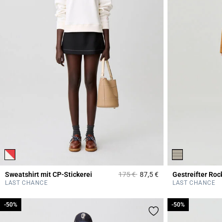
Price reduced from
to
Sweatshirt mit CP-Stickerei
175 €
87,5 €
Gestreifter Roc
5 out of 5 Customer 
LAST CHANCE
LAST CHANCE
-50%
-50%
-50%
-50%