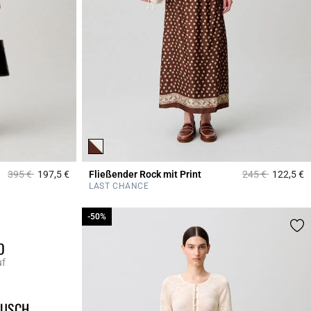
Price reduced from
to
Price reduced f
to
395 €
197,5 €
Fließender Rock mit Print
245 €
122,5 €
4,1 out of 5 Customer Rating
4
LAST CHANCE
-50%
-50%
D
uf
AUSCH