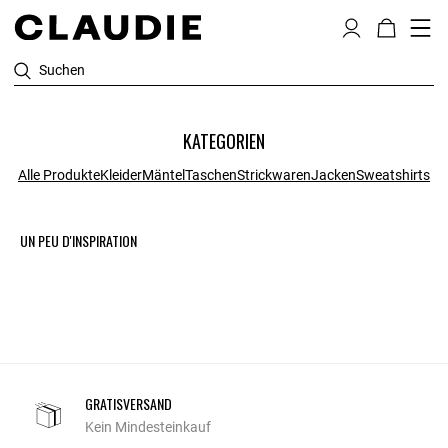
Suchen
KATEGORIEN
Alle Produkte
Kleider
Mäntel
Taschen
Strickwaren
Jacken
Sweatshirts
UN PEU D'INSPIRATION
GRATISVERSAND
Kein Mindesteinkauf