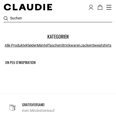
Suchen
KATEGORIEN
Alle Produkte
Kleider
Mäntel
Taschen
Strickwaren
Jacken
Sweatshirts
UN PEU D'INSPIRATION
GRATISVERSAND
Kein Mindesteinkauf