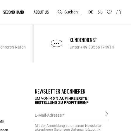
SECOND HAND
ABOUT US
Suchen
DE
KUNDENDIENST
mehreren Raten
Unter +49 33556174914
NEWSLETTER ABONNIEREN
UM VON
-10 % AUF IHRE ERSTE
BESTELLUNG ZU PROFITIEREN*
E-Mail-Adresse
nts
Mit der Anmeldung zu unserem Newsletter
akzeptieren Sie unsere
Datenschutzpolitik
.
ungen