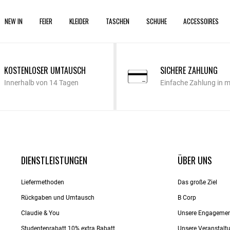
NEW IN
FEIER
KLEIDER
TASCHEN
SCHUHE
ACCESSOIRES
KOSTENLOSER UMTAUSCH
SICHERE ZAHLUNG
Innerhalb von 14 Tagen
Einfache Zahlung in 
DIENSTLEISTUNGEN
ÜBER UNS
Liefermethoden
Das große Ziel
Rückgaben und Umtausch
B Corp
Claudie & You
Unsere Engageme
Studentenrabatt 10% extra Rabatt
Unsere Veranstalt