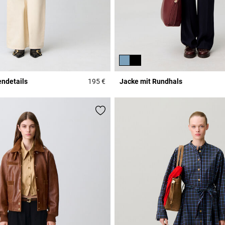
ndetails
195 €
Jacke mit Rundhals
r Rating
4 out of 5 Customer Rating