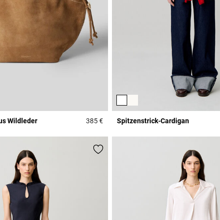
us Wildleder
385 €
Spitzenstrick-Cardigan
r Rating
3,6 out of 5 Customer Rating