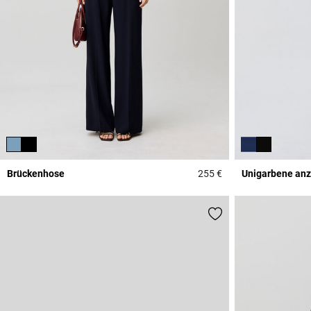
Brückenhose
255 €
Unigarbene an
4,3 out of 5 Custome