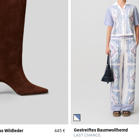
Gestreiftes Baumwollhemd
us Wildleder
445 €
Rating
4,8 out of 5 Customer Rating
LAST CHANCE