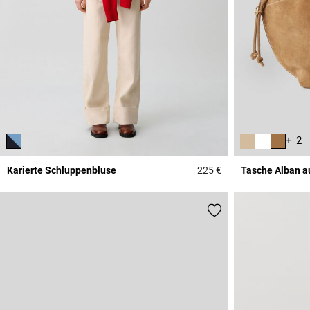
+ 2
Karierte Schluppenbluse
225 €
Tasche Alban a
4,2 out of 5 Custome