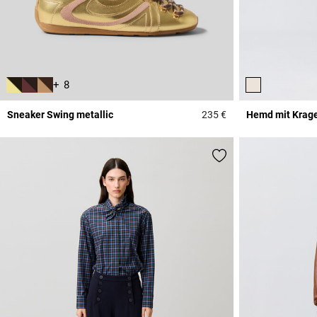
+ 8
Sneaker Swing metallic
235 €
Hemd mit Krage
4,2 out of 5 Custome