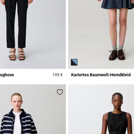
zughose
195 €
Kariertes Baumwoll-Hemdkleid
r Rating
5 out of 5 Customer Rating