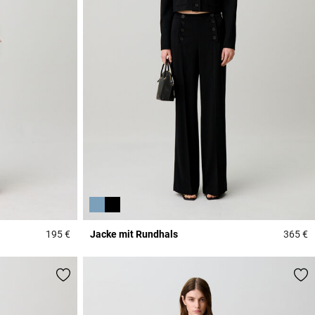
195 €
Jacke mit Rundhals
365 €
3,3 out of 5 Customer Rating
3