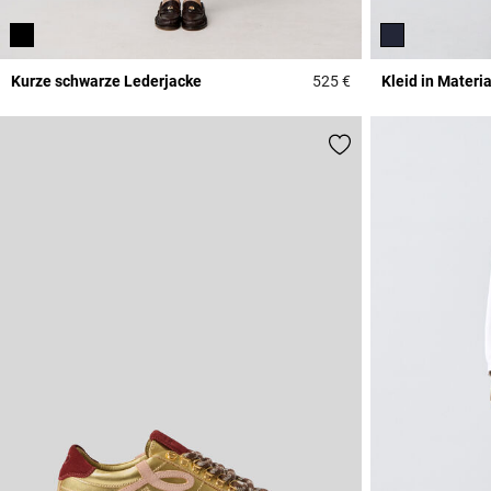
Kurze schwarze Lederjacke
525 €
Kleid in Materi
4,3 out of 5 Custome