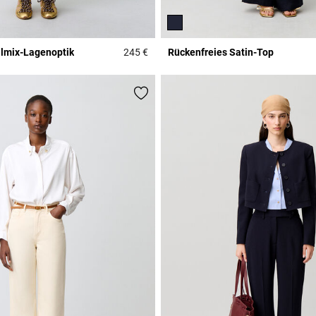
almix-Lagenoptik
245 €
Rückenfreies Satin-Top
r Rating
5 out of 5 Customer Rating