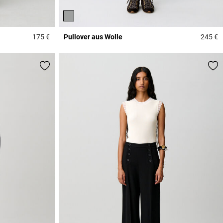
175 €
Pullover aus Wolle
245 €
3,3 out of 5 Customer Rating
4