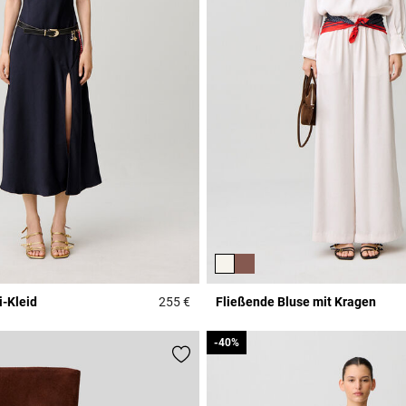
i-Kleid
255 €
Fließende Bluse mit Kragen
Rating
4,7 out of 5 Customer Rating
-40%
-40%