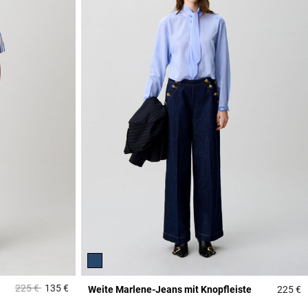
Price reduced from
to
225 €
135 €
Weite Marlene-Jeans mit Knopfleiste
225 €
4,2 out of 5 Customer Rating
5