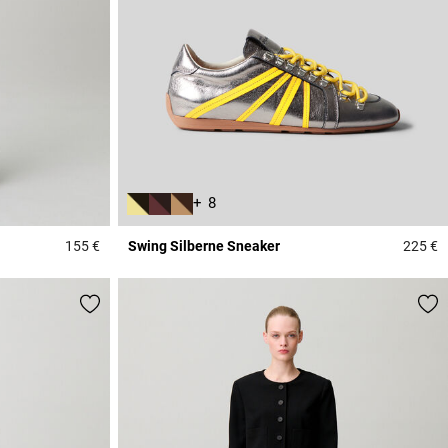
+ 8
155 €
Swing Silberne Sneaker
225 €
4,1 out of 5 Customer Rating
5