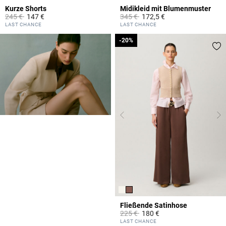
Kurze Shorts
Midikleid mit Blumenmuster
Price reduced from
to
Price reduced from
to
245 €
147 €
345 €
172,5 €
4,1 out of 5 Customer Rating
5 out of 5 Customer Rating
LAST CHANCE
LAST CHANCE
-20%
-20%
Fließende Satinhose
Price reduced from
to
225 €
180 €
3,3 out of 5 Customer Rating
LAST CHANCE