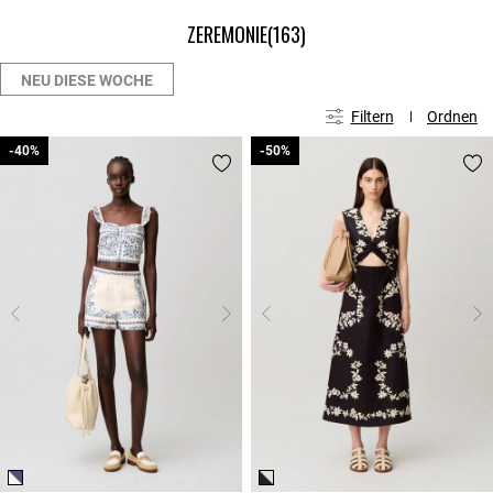
ZEREMONIE
(163)
NEU DIESE WOCHE
Filtern
Ordnen
-40%
-40%
-50%
-50%