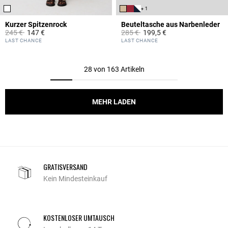
+ 1
Kurzer Spitzenrock
Beuteltasche aus Narbenleder
Price reduced from
to
Price reduced from
to
245 €
147 €
285 €
199,5 €
3,3 out of 5 Customer Rating
4,7 out of 5 Customer Rating
LAST CHANCE
LAST CHANCE
28 von 163 Artikeln
MEHR LADEN
GRATISVERSAND
Kein Mindesteinkauf
KOSTENLOSER UMTAUSCH