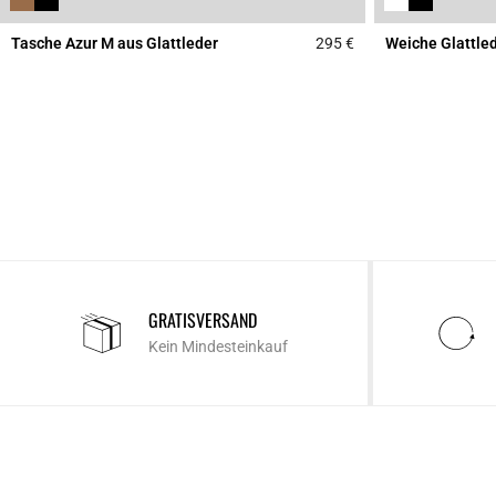
Tasche Azur M aus Glattleder
295 €
Weiche Glattle
3,3 out of 5 Custome
GRATISVERSAND
Kein Mindesteinkauf