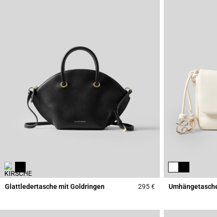
Glattledertasche mit Goldringen
295 €
Umhängetasch
5 out of 5 Customer 