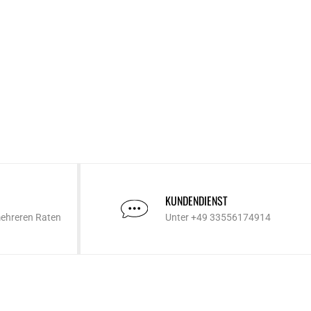
KUNDENDIENST
mehreren Raten
Unter +49 33556174914