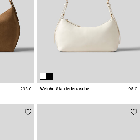
295 €
Weiche Glattledertasche
195 €
5 out of 5 Customer Rating
4