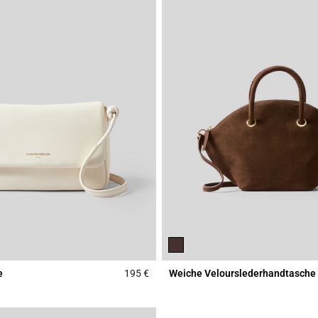
e
195 €
Weiche Velourslederhandtasche
Rating
5 out of 5 Customer Rating