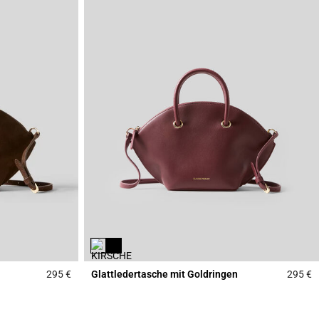
295 €
Glattledertasche mit Goldringen
295 €
4,3 out of 5 Customer Rating
5