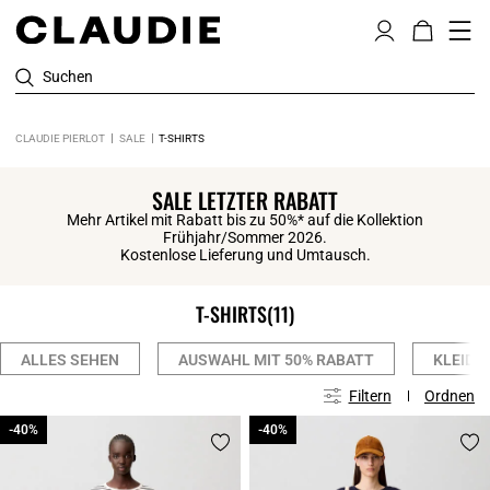
Suchen
CLAUDIE PIERLOT
SALE
T-SHIRTS
SALE LETZTER RABATT
Mehr Artikel mit Rabatt bis zu 50%* auf die Kollektion
Frühjahr/Sommer 2026.
Kostenlose Lieferung und Umtausch.
T-SHIRTS
(11)
ALLES SEHEN
AUSWAHL MIT 50% RABATT
KLEIDE
Filtern
Ordnen
-40%
-40%
-40%
-40%