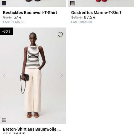
Besticktes Baumwoll-T-Shirt
Gestreiftes Marine-T-Shirt
Price reduced from
to
Price reduced from
to
95 €
57 €
175 €
87,5 €
3,3 out of 5 Customer Rating
5 out of 5 Customer Rating
LAST CHANCE
LAST CHANCE
-30%
-30%
Breton-Shirt aus Baumwolle, Spitze
Price reduced from
to