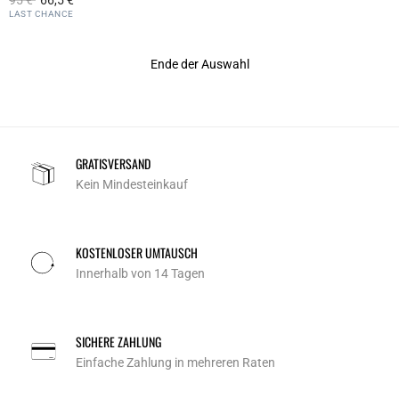
95 €
66,5 €
4,6 out of 5 Customer Rating
LAST CHANCE
Ende der Auswahl
GRATISVERSAND
Kein Mindesteinkauf
KOSTENLOSER UMTAUSCH
Innerhalb von 14 Tagen
SICHERE ZAHLUNG
Einfache Zahlung in mehreren Raten