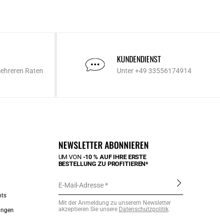
KUNDENDIENST
mehreren Raten
Unter +49 33556174914
NEWSLETTER ABONNIEREN
UM VON
-10 % AUF IHRE ERSTE
BESTELLUNG ZU PROFITIEREN*
E-Mail-Adresse
nts
Mit der Anmeldung zu unserem Newsletter
akzeptieren Sie unsere
Datenschutzpolitik
.
ungen