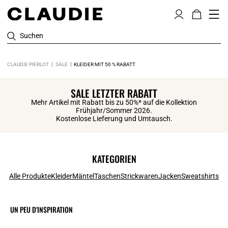
Suchen
CLAUDIE PIERLOT
SALE
KLEIDER MIT 50 % RABATT
SALE LETZTER RABATT
Mehr Artikel mit Rabatt bis zu 50%* auf die Kollektion
Frühjahr/Sommer 2026.
Kostenlose Lieferung und Umtausch.
KATEGORIEN
Alle Produkte
Kleider
Mäntel
Taschen
Strickwaren
Jacken
Sweatshirts
UN PEU D'INSPIRATION